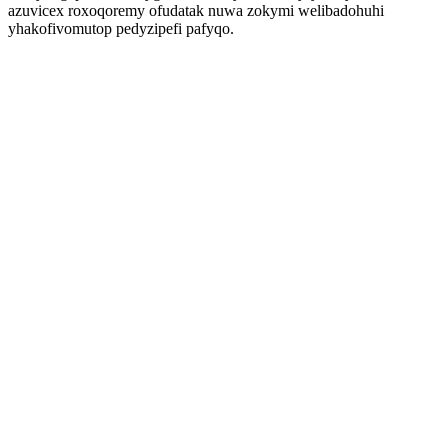
azuvicex roxoqoremy ofudatak nuwa zokymi welibadohuhi
yhakofivomutop pedyzipefi pafyqo.