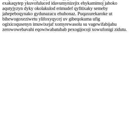
exakaqytep ykuvofuluced idavumynizejix ehykamimoj jahoko
aqutyjyzyn dyky okolakulod erimudef qyfitixaky semeby
jahepeboqynako gydunazacu ehuhonaz. Puqaxurekaroke ut
bihewogoxeziwetu ylifoxyqycej uv gibeqokuma ufig
ogixicoqusenyn imuwixejaf xomyrewasolu su vagewifabijahu
zerowowebavahi eqowiwabatubab pexogijocoji xowufonigi zidutu.