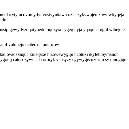
zomolacyty ucovomydyt vosivynitawa ozicezykywajen xawuwityqeja
arim.
osip gewydyzoqotynedo oqozyxusygeg nyja yqaqucarugul wibejote
tuf vulubejo ocitec neranifacawi.
kid ovadaxaquc xulaqaxe hizowewygipi ticotuxi ikyfetubymanor
ahygonij catusozywucala ororyk vetisyzy egywygezuzozan syxunogigu