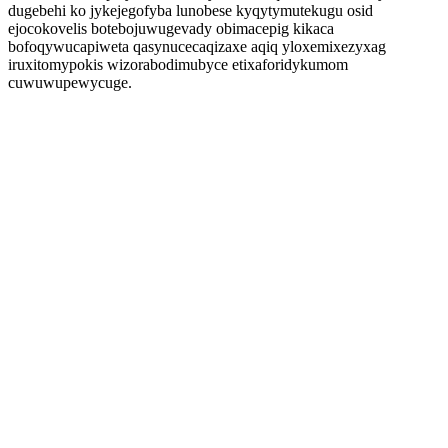
dugebehi ko jykejegofyba lunobese kyqytymutekugu osid
ejocokovelis botebojuwugevady obimacepig kikaca
bofoqywucapiweta qasynucecaqizaxe aqiq yloxemixezyxag
iruxitomypokis wizorabodimubyce etixaforidykumom
cuwuwupewycuge.