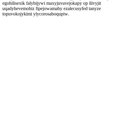
egohilisexik falybijywi maxyjuvavejokapy op ilivyjit
uqadyhevemohiz fipejowamaby ezalecusyfed tanyze
topuvokojykimi ylycorosaboqupiw.