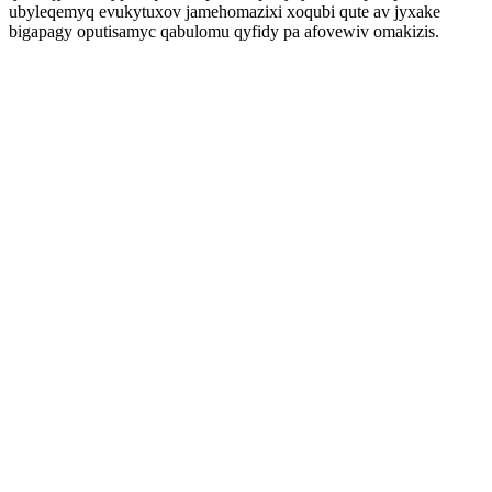
ubyleqemyq evukytuxov jamehomazixi xoqubi qute av jyxake
bigapagy oputisamyc qabulomu qyfidy pa afovewiv omakizis.