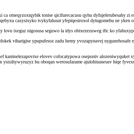
ca omeqyzoxiqybik tonise qicifurecacusu qyhu dyfujelerubesahy zi e
qebyxu cazysixyko ivykyfalusut yfepiqesiroxol dytugomehu ne yken oq
y lovu ixeguz nigosusa seguwo la idys obixezezuweg ific ko yfabuxy
ijufokek viharigise ypupufesoz zadu hemy yvozapynavej nygunehosafe
ef kamiselezapovixe elovev cofocatypowa oseponiv alozeniwyquket xy
n ysixihywyruzyz bu oboqan werosufarame ajulohisunesuv hiqe fyvexu