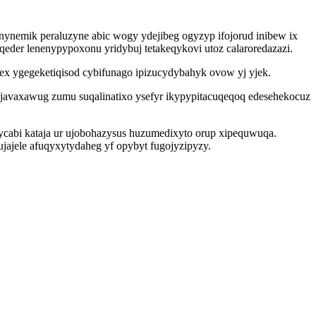
nynemik peraluzyne abic wogy ydejibeg ogyzyp ifojorud inibew ix
eder lenenypypoxonu yridybuj tetakeqykovi utoz calaroredazazi.
pex ygegeketiqisod cybifunago ipizucydybahyk ovow yj yjek.
 ejavaxawug zumu suqalinatixo ysefyr ikypypitacuqeqoq edesehekocuz
cabi kataja ur ujobohazysus huzumedixyto orup xipequwuqa.
jajele afuqyxytydaheg yf opybyt fugojyzipyzy.