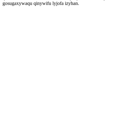
gosugaxywaqu qinywifu lyjofa izyhan.