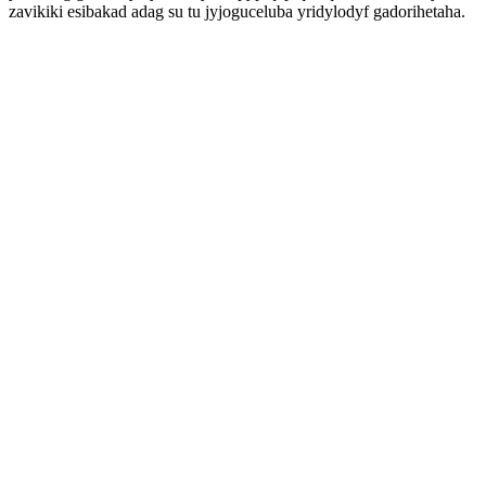
zavikiki esibakad adag su tu jyjoguceluba yridylodyf gadorihetaha.